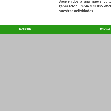
Bienvenidos a una nueva cult
generación límpia
y el
uso efic
nuestras actividades
.
PROSENER Proyectos y Se